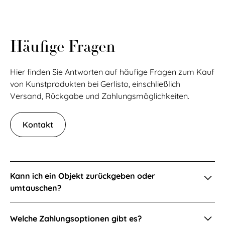
Kalendertagen.
garantiert höchste Sicherheit sowie Stabilität.
den gesamten Lieferweg Ihrer Bestellung bis zu Ihrer
Haustür nachzuverfolgen.
Häufige Fragen
Hier finden Sie Antworten auf häufige Fragen zum Kauf
von Kunstprodukten bei Gerlisto, einschließlich
Versand, Rückgabe und Zahlungsmöglichkeiten.
Kontakt
Kann ich ein Objekt zurückgeben oder
umtauschen?
Wir möchten, dass Sie mit Ihrem Kunstwerk oder
Welche Zahlungsoptionen gibt es?
Design Stück vollkommen zufrieden sind. Bitte