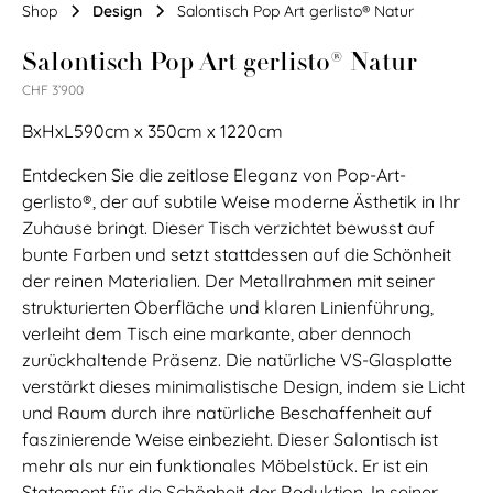
Shop
Design
Salontisch Pop Art gerlisto® Natur
Salontisch Pop Art gerlisto® Natur
CHF 3’900
BxHxL
590
cm
x
350
cm
x
1220
cm
Entdecken Sie die zeitlose Eleganz von Pop-Art-
gerlisto®, der auf subtile Weise moderne Ästhetik in Ihr
Zuhause bringt. Dieser Tisch verzichtet bewusst auf
bunte Farben und setzt stattdessen auf die Schönheit
der reinen Materialien. Der Metallrahmen mit seiner
strukturierten Oberfläche und klaren Linienführung,
verleiht dem Tisch eine markante, aber dennoch
zurückhaltende Präsenz. Die natürliche VS-Glasplatte
verstärkt dieses minimalistische Design, indem sie Licht
und Raum durch ihre natürliche Beschaffenheit auf
faszinierende Weise einbezieht. Dieser Salontisch ist
mehr als nur ein funktionales Möbelstück. Er ist ein
Statement für die Schönheit der Reduktion. In seiner