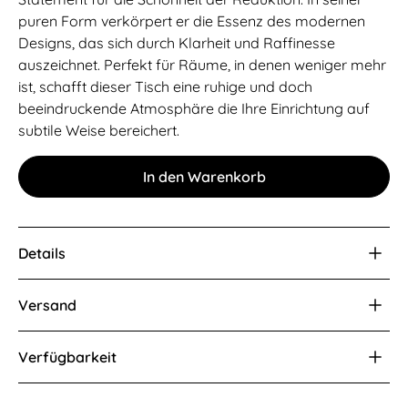
puren Form verkörpert er die Essenz des modernen
Designs, das sich durch Klarheit und Raffinesse
auszeichnet. Perfekt für Räume, in denen weniger mehr
ist, schafft dieser Tisch eine ruhige und doch
beeindruckende Atmosphäre die Ihre Einrichtung auf
subtile Weise bereichert.
Details
Hierbei handelt es sich um ein handgefertigtes Unikat.
Versand
Die wilde Oberflächen Struktur ist ein Ergebnis der
gerlisto® Metall Technik. Das Kunstwerk ist durch ein
Die Versandpartner sind international tätig und
manuelles Nasslack Verfahren transparent eingefärbt
Verfügbarkeit
gewährleisten den sicheren und reibungslosen
und unterstützt die naturbelassene Formensprache. Die
Transport Ihrer Design Stück weltweit. Mit einem
Manufaktur Unikat (21 Tage): Versandbereit innert 21
Einlegeplatte ist ein Verbundsicherheitsglas (VSG) und
Tracking Service haben Sie jederzeit die Möglichkeit,