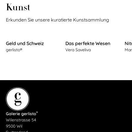
Kunst
Erkunden Sie unsere kuratierte Kunstsammlung
Geld und Schweiz
Das perfekte Wesen
Nit
gerlisto®
Vera Saveliva
Man
®
Galerie gerlisto
Wilenstrasse 54
9500 Wil