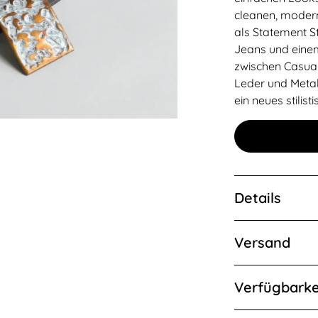
cleanen, modern
als Statement St
Jeans und einem
zwischen Casual
Leder und Metal
ein neues stilist
Details
Hierbei handelt
Versand
Unikat. Die kari
Metall Technik.
Die Versandpart
Verfahren einge
Verfügbarke
sicheren und rei
Lederriemen bes
einem Tracking S
Riemenlänge wir