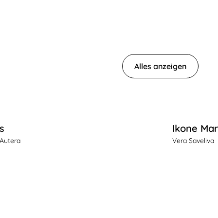
Alles anzeigen
s
Ikone Mar
 Autera
Vera Saveliva