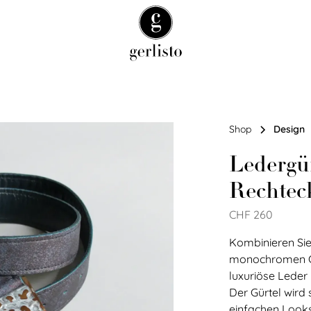
Shop
Design
Ledergür
Rechtec
CHF 260
Kombinieren Sie
monochromen Ga
luxuriöse Leder
Der Gürtel wird 
einfachen Looks