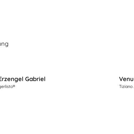
ung
Erzengel Gabriel
Venu
gerlisto®
Tiziano