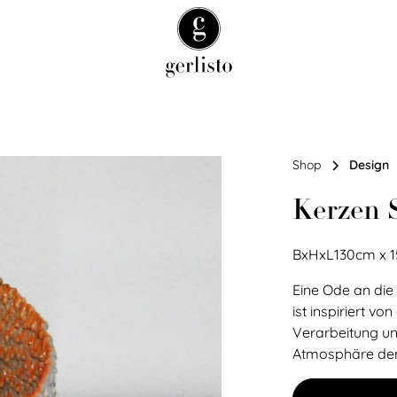
Shop
Design
Kerzen 
BxHxL
130
cm
x
Eine Ode an die
ist inspiriert v
Verarbeitung un
Atmosphäre der 