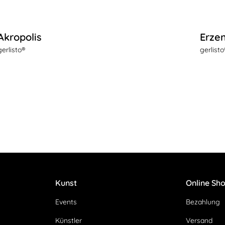
Akropolis
Erzen
gerlisto®
gerlisto
Kunst
Online Sh
Events
Bezahlung
Künstler
Versand