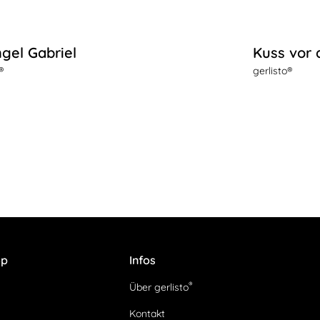
gel Gabriel
Kuss vor 
®
gerlisto®
op
Infos
®
Über gerlisto
Kontakt