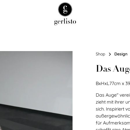
Shop
Design
Das Aug
BxHxL
77
cm
x
3
Das Auge" verei
zieht mit ihrer
sich. Inspiriert
außergewöhnlich
für Aufmerksamke
schafft eine At