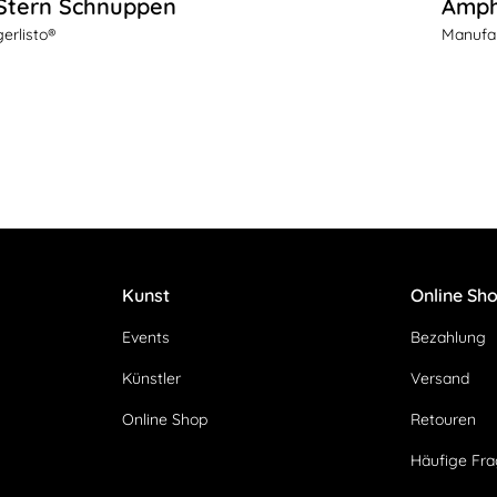
Stern Schnuppen
Amph
gerlisto®
Manufak
Kunst
Online Sh
Events
Bezahlung
Künstler
Versand
Online Shop
Retouren
Häufige Fr