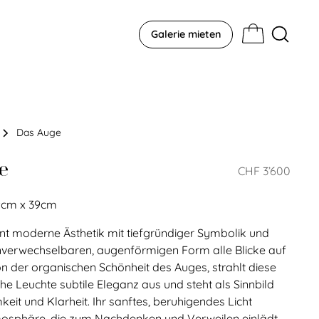
Galerie mieten
Das Auge
e
CHF 3’600
9
cm
x
39
cm
nt moderne Ästhetik mit tiefgründiger Symbolik und
 unverwechselbaren, augenförmigen Form alle Blicke auf
 von der organischen Schönheit des Auges, strahlt diese
e Leuchte subtile Eleganz aus und steht als Sinnbild
it und Klarheit. Ihr sanftes, beruhigendes Licht
mosphäre, die zum Nachdenken und Verweilen einlädt,