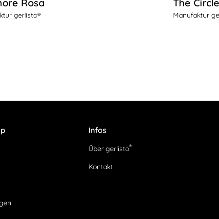
ore Rosa
The Circl
tur gerlisto®
Manufaktur ger
op
Infos
®
Über gerlisto
Kontakt
agen